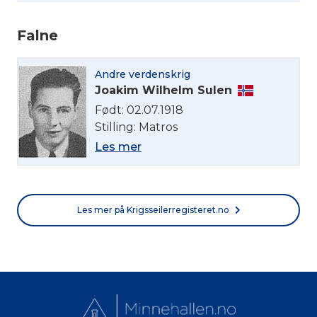
Falne
Norsk bokmål
Andre verdenskrig
Joakim Wilhelm Sulen
Født: 02.07.1918
Stilling: Matros
Les mer
Les mer på Krigsseilerregisteret.no