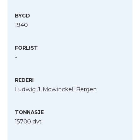
BYGD
1940
FORLIST
-
REDERI
Ludwig J. Mowinckel, Bergen
TONNASJE
Velg språk
15700 dvt
English