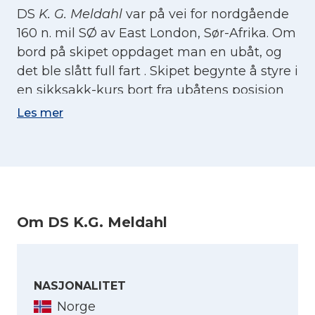
DS
K. G. Meldahl
var på vei for nordgående
160 n. mil SØ av East London, Sør-Afrika. Om
bord på skipet oppdaget man en ubåt, og
det ble slått full fart . Skipet begynte å styre i
en sikksakk-kurs bort fra ubåtens posisjon
samtidig som radiomelding ble gitt, men
Les mer
ubåten klarte å holde kontakten med
skipet. Den 10. november 1942 ble K. G.
Meldahl torpedert av den tyske ubåten U-
181. To maskinfolk ble drept i forliset. De
overlevende satte kurs for land, ble
Om DS K.G. Meldahl
observert av alliert fly, og fikk fra flyet vann
og proviant. Den 13. november ble de tatt
opp av en minesveiper og satt i land i Port
Elizabeth.
NASJONALITET
Norge