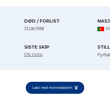
DØD / FORLIST
NASJ
13.06.1918
P
SISTE SKIP
STIL
DS Octo
Fyrbø
Velg språk
English
Last ned minnediplom
Norsk bokmål