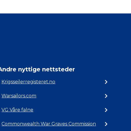
Andre nyttige nettsteder
Krigsseilerregisteret.no
Warsailors.com
VG Våre falne
Commonwealth War Graves Commission