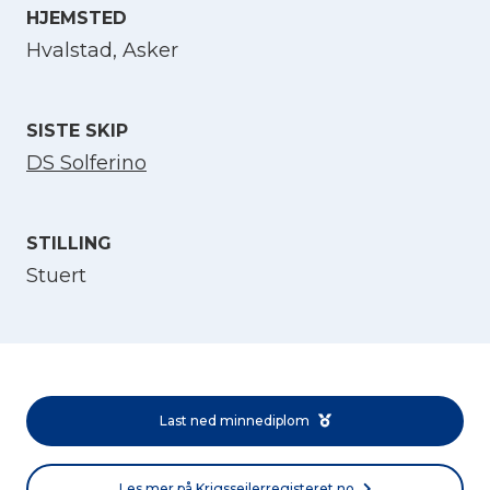
HJEMSTED
Velg språk
Hvalstad, Asker
English
SISTE SKIP
DS Solferino
Norsk bokmål
STILLING
Stuert
Last ned minnediplom
Les mer på Krigsseilerregisteret.no