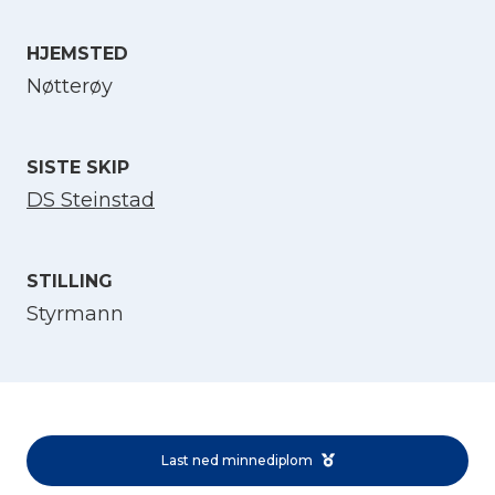
HJEMSTED
Velg språk
Nøtterøy
English
SISTE SKIP
Norsk bokmål
DS Steinstad
STILLING
Styrmann
Last ned minnediplom