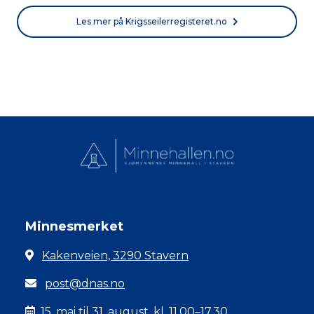
Les mer på Krigsseilerregisteret.no
Minnesmerket
Kakenveien, 3290 Stavern
post@dnas.no
15. mai til 31. august, kl. 11.00–17.30.