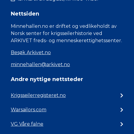
Nettsiden
Minnehallen.no er driftet og vedlikeholdt av
Norsk senter for krigsseilerhistorie ved
ARKIVET freds- og menneskerettighetssenter.
Besøk Arkivet.no
minnehallen@arkivet.no
Andre nyttige nettsteder
Krigsseilerregisteret.no
Warsailors.com
VG Våre falne