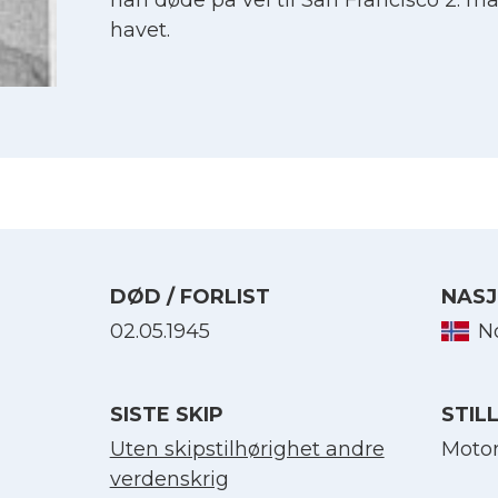
han døde på vei til San Francisco 2. ma
havet.
DØD / FORLIST
NASJ
02.05.1945
N
Velg språk
SISTE SKIP
STIL
Uten skipstilhørighet andre
Moto
English
verdenskrig