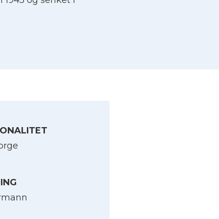
i 1945 og senket i
ONALITET
orge
LING
rmann