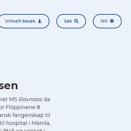
Virtuelt besøk
Søk
NO
rsen
tret MS
Ravnaas
da
r Filippinene 8.
ansk fangenskap til
il hospital i Manila,