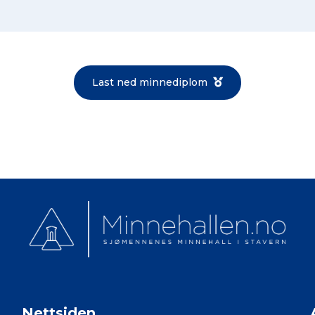
Norsk bokmål
Last ned minnediplom
Nettsiden