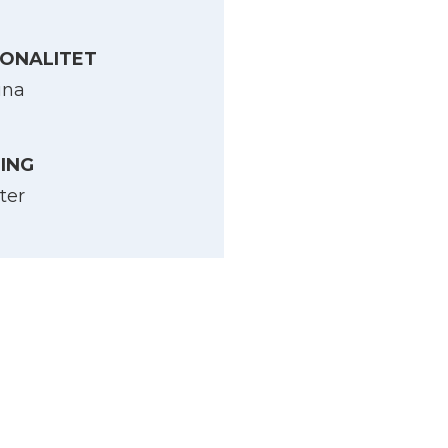
ONALITET
ina
LING
ter