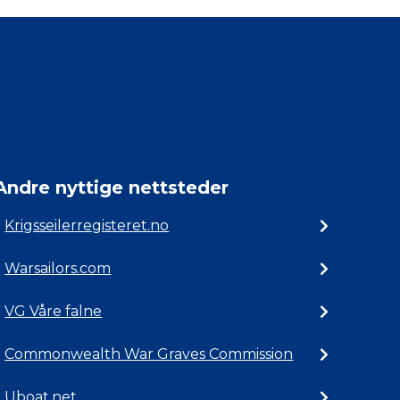
Andre nyttige nettsteder
Krigsseilerregisteret.no
Warsailors.com
VG Våre falne
Commonwealth War Graves Commission
Uboat.net