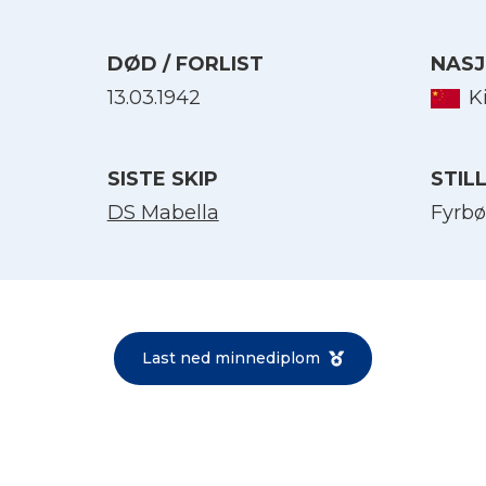
DØD / FORLIST
NASJ
13.03.1942
K
SISTE SKIP
STIL
DS Mabella
Fyrbø
Velg språk
English
Last ned minnediplom
Norsk bokmål