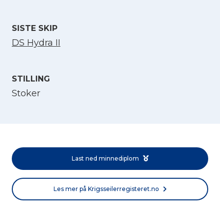
SISTE SKIP
DS Hydra II
STILLING
Stoker
Velg språk
English
Last ned minnediplom
Norsk bokmål
Les mer på Krigsseilerregisteret.no