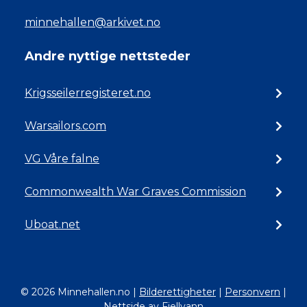
minnehallen@arkivet.no
Andre nyttige nettsteder
Krigsseilerregisteret.no
Warsailors.com
VG Våre falne
Commonwealth War Graves Commission
Uboat.net
© 2026 Minnehallen.no
|
Bilderettigheter
|
Personvern
|
Nettside av Fjellvann