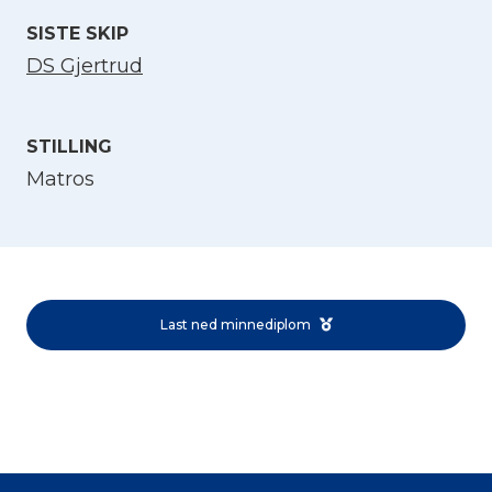
SISTE SKIP
DS Gjertrud
STILLING
Matros
Velg språk
English
Last ned minnediplom
Norsk bokmål