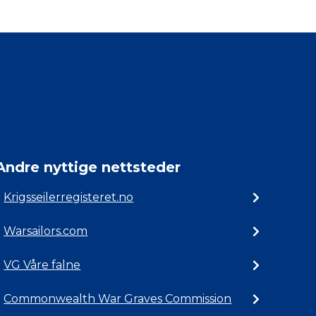
Andre nyttige nettsteder
Krigsseilerregisteret.no
Warsailors.com
VG Våre falne
Commonwealth War Graves Commission