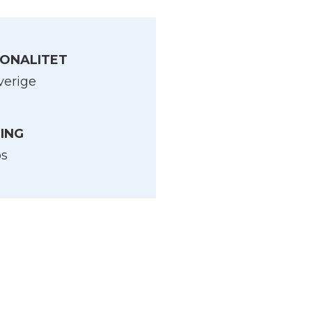
ONALITET
verige
LING
os