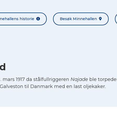
nehallens historie
Besøk Minnehallen
rd
 mars 1917 da stålfullriggeren
Najade
ble torpeder
a Galveston til Danmark med en last oljekaker.