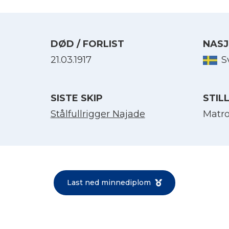
DØD / FORLIST
NASJ
21.03.1917
S
SISTE SKIP
STIL
Stålfullrigger Najade
Matr
Velg språk
English
Last ned minnediplom
Norsk bokmål