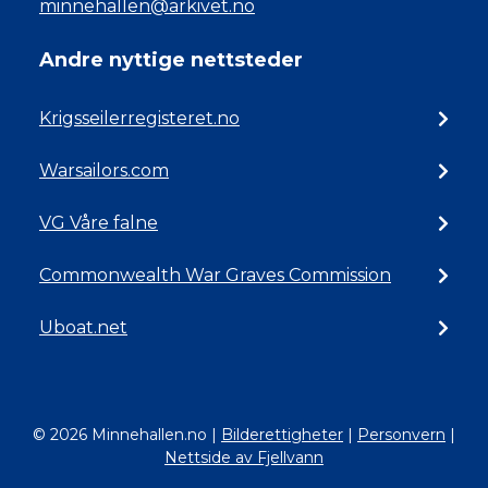
minnehallen@arkivet.no
Andre nyttige nettsteder
Krigsseilerregisteret.no
Warsailors.com
VG Våre falne
Commonwealth War Graves Commission
Uboat.net
© 2026 Minnehallen.no
|
Bilderettigheter
|
Personvern
|
Nettside av Fjellvann