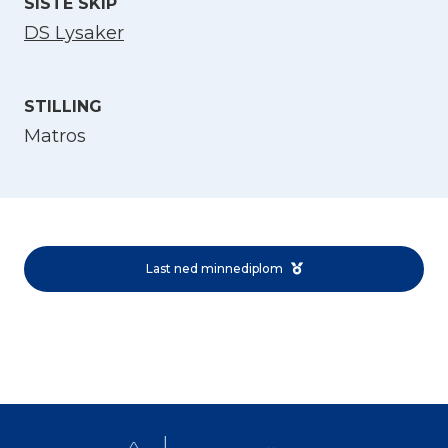
SISTE SKIP
DS Lysaker
STILLING
Matros
Velg språk
English
Last ned minnediplom
Norsk bokmål