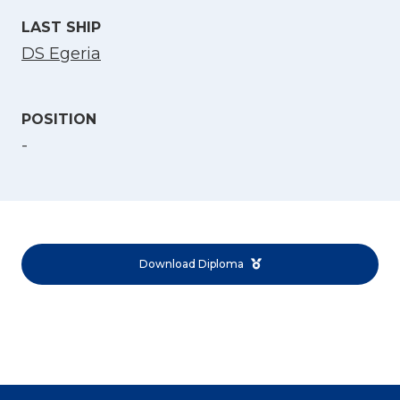
LAST SHIP
DS Egeria
POSITION
-
Select Language
English
Norsk bokmål
Download Diploma