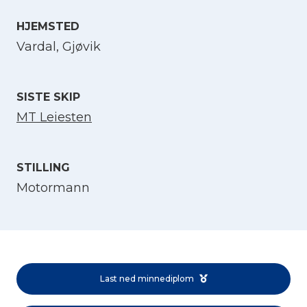
HJEMSTED
Velg språk
Vardal, Gjøvik
English
SISTE SKIP
Norsk bokmål
MT Leiesten
STILLING
Motormann
Last ned minnediplom