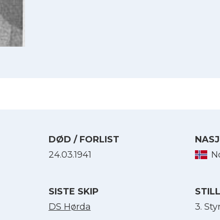
DØD / FORLIST
NASJ
24.03.1941
N
Velg språk
SISTE SKIP
STIL
English
DS Hørda
3. St