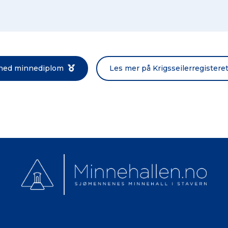
Norsk bokmål
 ned minnediplom
Les mer på Krigsseilerregistere