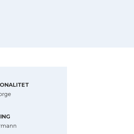
ONALITET
orge
LING
yrmann