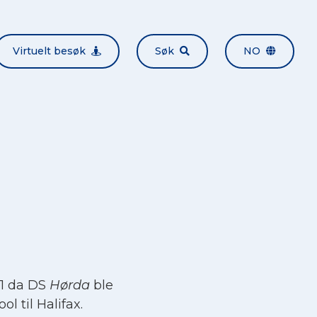
Virtuelt besøk
Søk
NO
41 da DS
Hørda
ble
ol til Halifax.