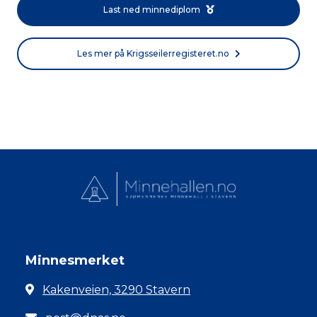
Last ned minnediplom
Les mer på Krigsseilerregisteret.no
Minnesmerket
Kakenveien, 3290 Stavern