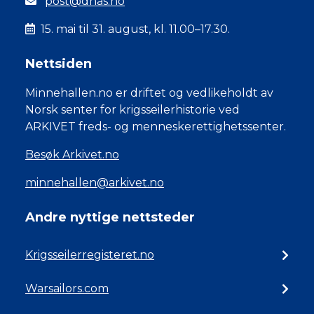
post@dnas.no
15. mai til 31. august, kl. 11.00–17.30.
Nettsiden
Minnehallen.no er driftet og vedlikeholdt av
Norsk senter for krigsseilerhistorie ved
ARKIVET freds- og menneskerettighetssenter.
Besøk Arkivet.no
minnehallen@arkivet.no
Andre nyttige nettsteder
Krigsseilerregisteret.no
Warsailors.com