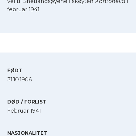
vei til Shetlandsøyene i skøyten
Kantonella
i
februar 1941.
FØDT
31.10.1906
DØD / FORLIST
Februar 1941
NASJONALITET