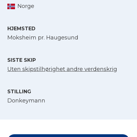
Norge
Velg språk
HJEMSTED
Moksheim pr. Haugesund
English
Norsk bokmål
SISTE SKIP
Uten skipstilhørighet andre verdenskrig
STILLING
Donkeymann