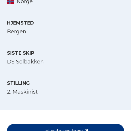
Norge
Velg språk
HJEMSTED
English
Bergen
Norsk bokmål
SISTE SKIP
DS Solbakken
STILLING
2. Maskinist
Last ned minnediplom