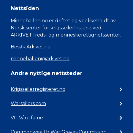
Nettsiden
Minnehallen.no er driftet og vedlikeholdt av
Norsk senter for krigsseilerhistorie ved
ARKIVET freds- og menneskerettighetssenter.
Besøk Arkivet.no
minnehallen@arkivet.no
Andre nyttige nettsteder
Krigsseilerregisteret.no
Warsailors.com
VG Våre falne
Commonwealth War Graves Commission