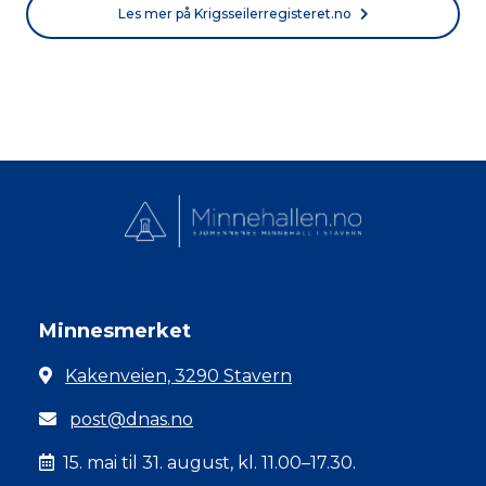
Les mer på Krigsseilerregisteret.no
Minnesmerket
Kakenveien, 3290 Stavern
post@dnas.no
15. mai til 31. august, kl. 11.00–17.30.