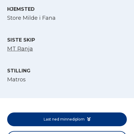
HJEMSTED
Velg språk
Store Milde i Fana
English
SISTE SKIP
Norsk bokmål
MT Ranja
STILLING
Matros
Last ned minnediplom