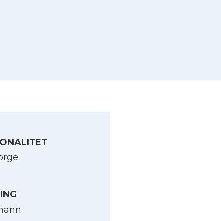
ONALITET
orge
LING
mann