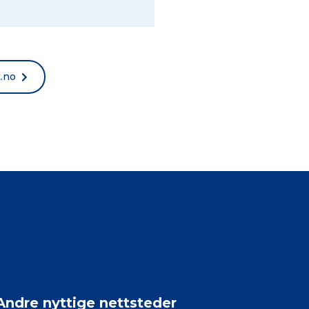
t.no
Andre nyttige nettsteder