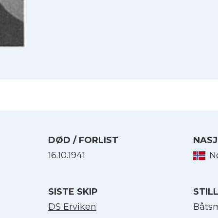
DØD / FORLIST
NASJ
16.10.1941
N
Velg språk
SISTE SKIP
STIL
English
DS Erviken
Båts