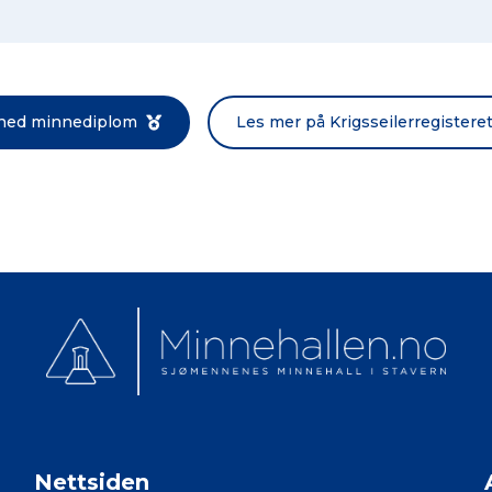
Norsk bokmål
 ned minnediplom
Les mer på Krigsseilerregistere
Nettsiden