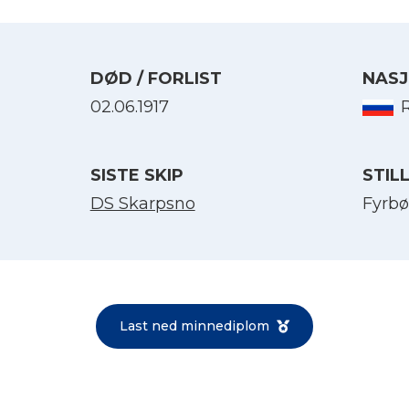
DØD / FORLIST
NASJ
02.06.1917
SISTE SKIP
STIL
DS Skarpsno
Fyrbø
Velg språk
English
Last ned minnediplom
Norsk bokmål