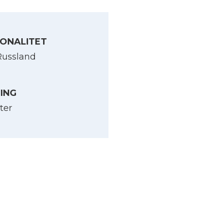
ONALITET
Russland
LING
ter