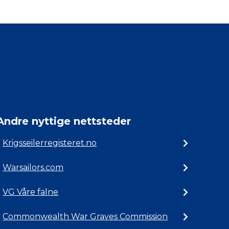
Andre nyttige nettsteder
Krigsseilerregisteret.no
Warsailors.com
VG Våre falne
Commonwealth War Graves Commission