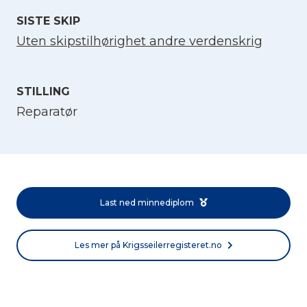
SISTE SKIP
Uten skipstilhørighet andre verdenskrig
STILLING
Reparatør
Velg språk
English
Last ned minnediplom
Norsk bokmål
Les mer på Krigsseilerregisteret.no