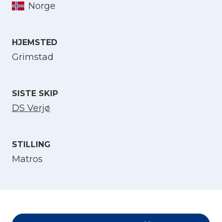
Norge
Velg språk
HJEMSTED
English
Grimstad
Norsk bokmål
SISTE SKIP
DS Verjø
STILLING
Matros