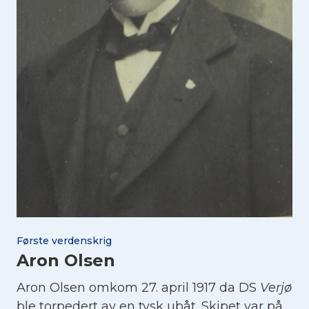
Første verdenskrig
Aron Olsen
Aron Olsen omkom 27. april 1917 da DS
Verjø
ble torpedert av en tysk ubåt. Skipet var på