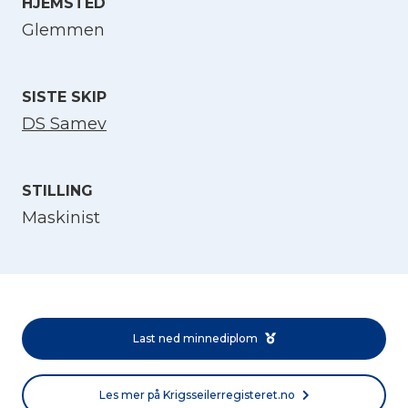
HJEMSTED
Glemmen
Velg språk
English
SISTE SKIP
DS Samev
Norsk bokmål
STILLING
Maskinist
Last ned minnediplom
Les mer på Krigsseilerregisteret.no