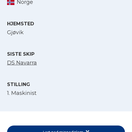
Norge
Velg språk
HJEMSTED
Gjøvik
English
SISTE SKIP
Norsk bokmål
DS Navarra
STILLING
1. Maskinist