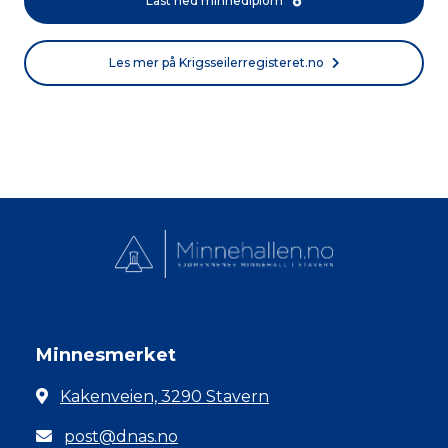
Last ned minnediplom
Les mer på Krigsseilerregisteret.no
Minnesmerket
Kakenveien, 3290 Stavern
post@dnas.no