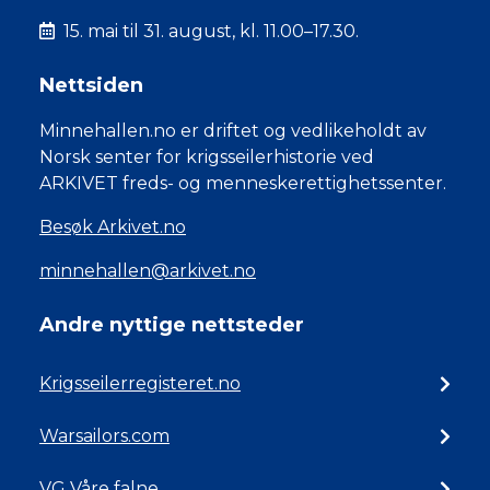
15. mai til 31. august, kl. 11.00–17.30.
Nettsiden
Minnehallen.no er driftet og vedlikeholdt av
Norsk senter for krigsseilerhistorie ved
ARKIVET freds- og menneskerettighetssenter.
Besøk Arkivet.no
minnehallen@arkivet.no
Andre nyttige nettsteder
Krigsseilerregisteret.no
Warsailors.com
VG Våre falne