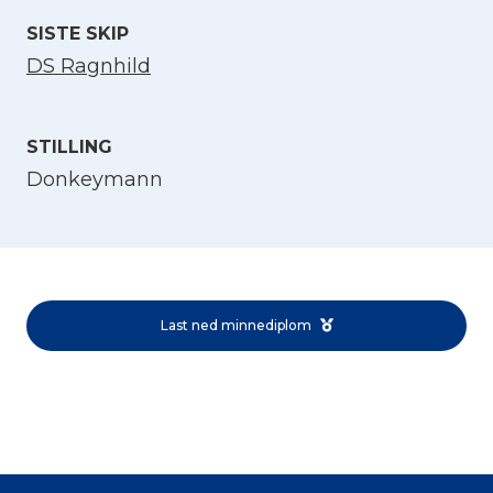
SISTE SKIP
DS Ragnhild
STILLING
Donkeymann
Velg språk
English
Last ned minnediplom
Norsk bokmål