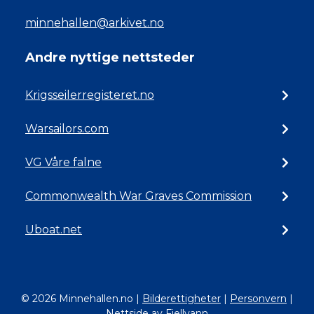
minnehallen@arkivet.no
Andre nyttige nettsteder
Krigsseilerregisteret.no
Warsailors.com
VG Våre falne
Commonwealth War Graves Commission
Uboat.net
© 2026 Minnehallen.no
|
Bilderettigheter
|
Personvern
|
Nettside av Fjellvann