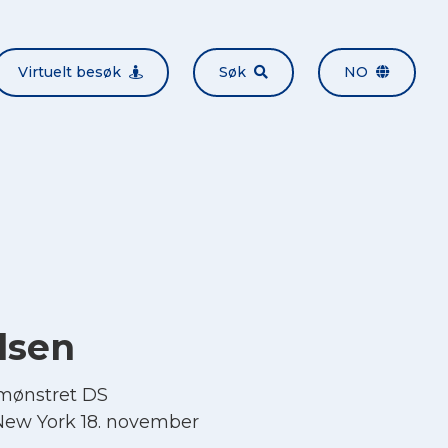
Virtuelt besøk
Søk
NO
lsen
åmønstret DS
New York 18. november