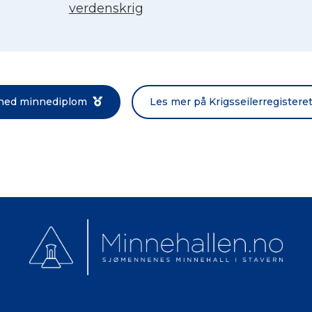
verdenskrig
Norsk bokmål
 ned minnediplom
Les mer på Krigsseilerregistere