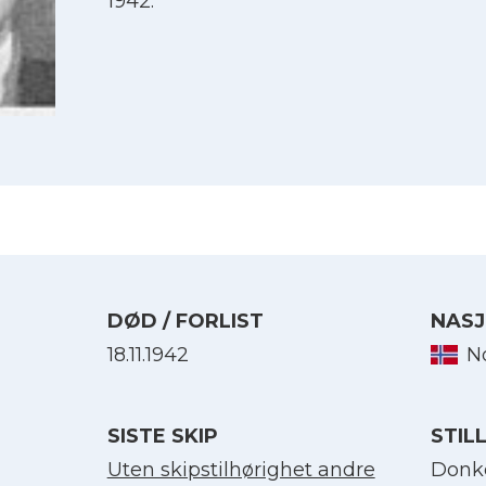
1942.
DØD / FORLIST
NASJ
18.11.1942
N
Velg språk
SISTE SKIP
STIL
English
Uten skipstilhørighet andre
Donk