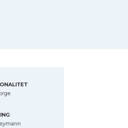
ONALITET
orge
LING
eymann