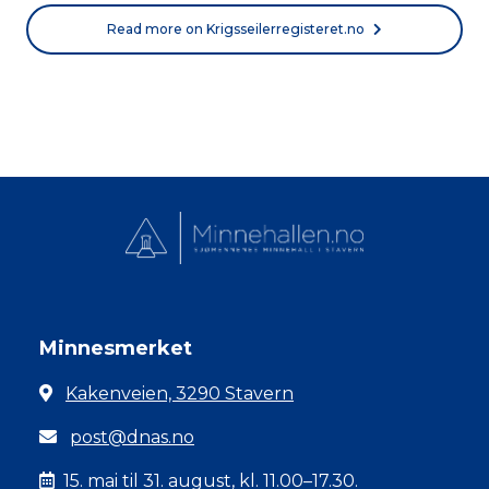
Read more on Krigsseilerregisteret.no
Minnesmerket
Kakenveien, 3290 Stavern
post@dnas.no
15. mai til 31. august, kl. 11.00–17.30.