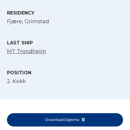
Select Language
RESIDENCY
Fjære, Grimstad
English
LAST SHIP
Norsk bokmål
MT Trondheim
POSITION
2. Kokk
Download Diploma