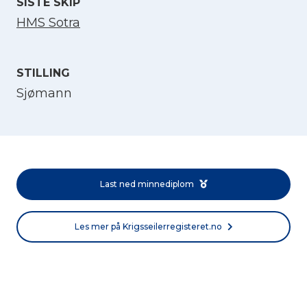
SISTE SKIP
HMS Sotra
STILLING
Sjømann
Velg språk
English
Last ned minnediplom
Norsk bokmål
Les mer på Krigsseilerregisteret.no