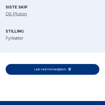
SISTE SKIP
DS Pluton
STILLING
Fyrbøter
Velg språk
English
Last ned minnediplom
Norsk bokmål