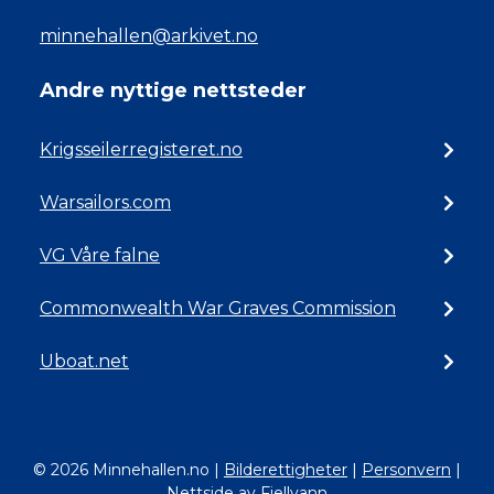
minnehallen@arkivet.no
Andre nyttige nettsteder
Krigsseilerregisteret.no
Warsailors.com
VG Våre falne
Commonwealth War Graves Commission
Uboat.net
© 2026 Minnehallen.no
|
Bilderettigheter
|
Personvern
|
Nettside av Fjellvann