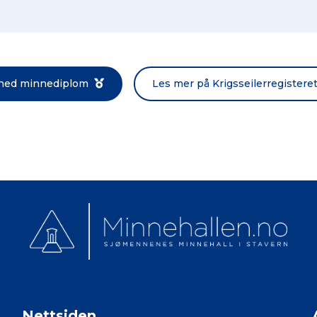
Norsk bokmål
 ned minnediplom
Les mer på Krigsseilerregistere
Nettsiden