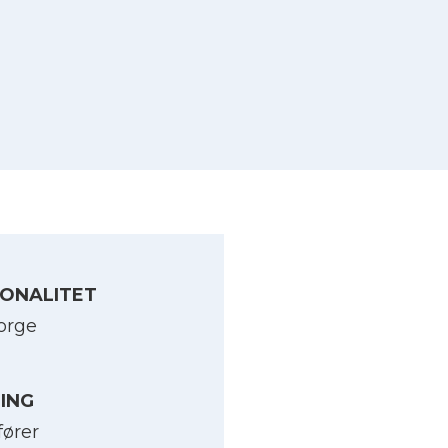
ONALITET
orge
LING
fører