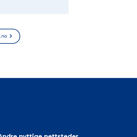
t.no
Andre nyttige nettsteder