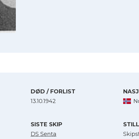
DØD / FORLIST
NASJ
13.10.1942
N
Velg språk
SISTE SKIP
STIL
English
DS Senta
Skips