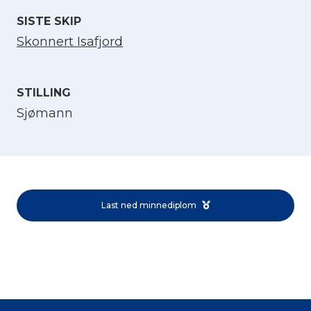
SISTE SKIP
Skonnert Isafjord
STILLING
Sjømann
Velg språk
English
Last ned minnediplom
Norsk bokmål