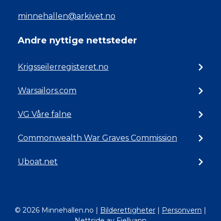
minnehallen@arkivet.no
Andre nyttige nettsteder
Krigsseilerregisteret.no
Warsailors.com
VG Våre falne
Commonwealth War Graves Commission
Uboat.net
© 2026 Minnehallen.no
|
Bilderettigheter
|
Personvern
|
Nettside av Fjellvann