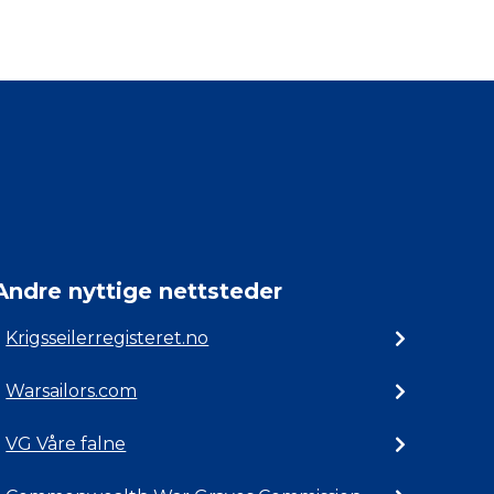
Andre nyttige nettsteder
Krigsseilerregisteret.no
Warsailors.com
VG Våre falne