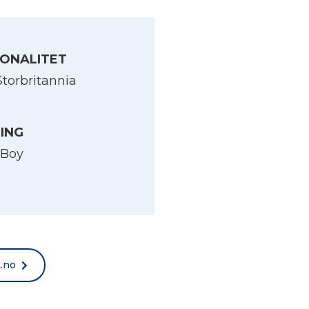
ONALITET
Storbritannia
LING
 Boy
t.no