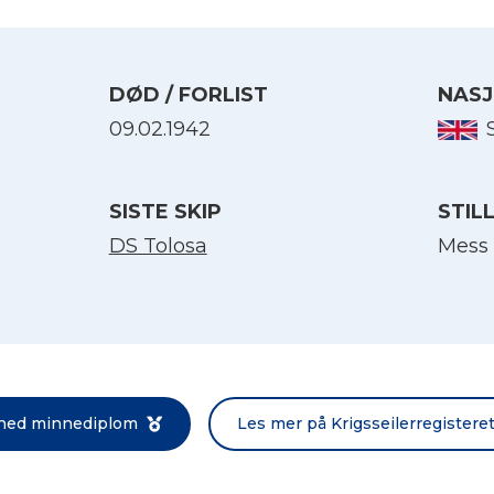
DØD / FORLIST
NASJ
09.02.1942
SISTE SKIP
STIL
DS Tolosa
Mess
Velg språk
English
Norsk bokmål
 ned minnediplom
Les mer på Krigsseilerregistere