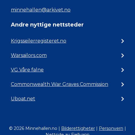
minnehallen@arkivet.no
Andre nyttige nettsteder
Krigsseilerregisteret.no
Warsailors.com
VG Våre falne
Commonwealth War Graves Commission
Uboat.net
© 2026 Minnehallen.no
|
Bilderettigheter
|
Personvern
|
Nettside av Fjellvann