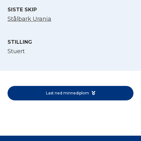
SISTE SKIP
Stålbark Urania
STILLING
Stuert
Velg språk
English
Last ned minnediplom
Norsk bokmål