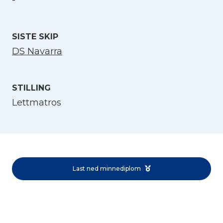
-
SISTE SKIP
DS Navarra
STILLING
Lettmatros
Velg språk
English
Norsk bokmål
Last ned minnediplom