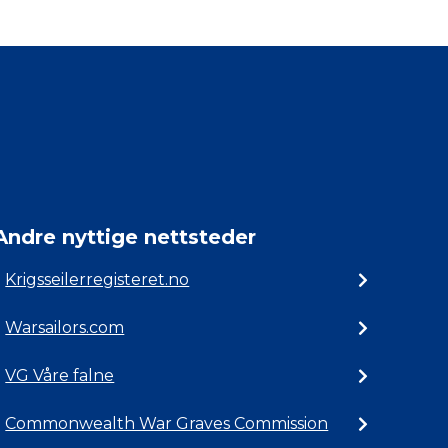
Andre nyttige nettsteder
Krigsseilerregisteret.no
Warsailors.com
VG Våre falne
Commonwealth War Graves Commission