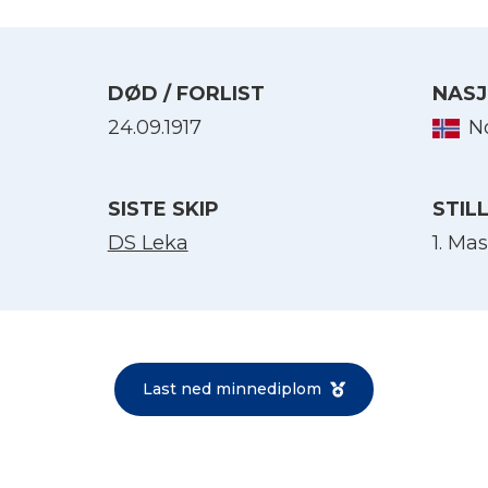
DØD / FORLIST
NASJ
24.09.1917
N
SISTE SKIP
STIL
DS Leka
1. Mas
Velg språk
English
Last ned minnediplom
Norsk bokmål