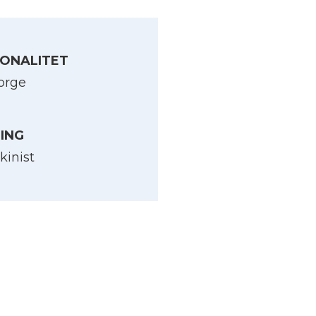
ONALITET
orge
LING
kinist