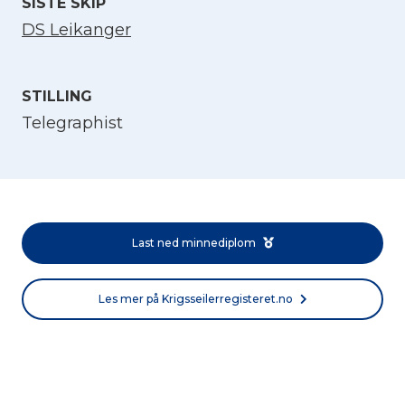
SISTE SKIP
DS Leikanger
STILLING
Telegraphist
Velg språk
English
Last ned minnediplom
Norsk bokmål
Les mer på Krigsseilerregisteret.no