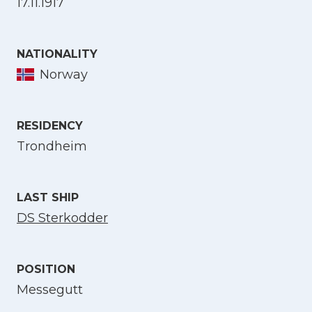
17.11.1917
Select Language
NATIONALITY
Norway
English
RESIDENCY
Norsk bokmål
Trondheim
LAST SHIP
DS Sterkodder
POSITION
Messegutt