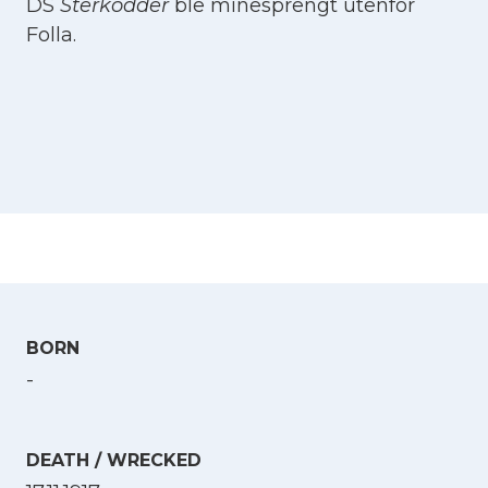
DS
Sterkodder
ble minesprengt utenfor
Folla.
BORN
-
DEATH / WRECKED