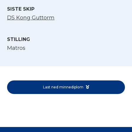
SISTE SKIP
DS Kong Guttorm
STILLING
Matros
Velg språk
English
Last ned minnediplom
Norsk bokmål