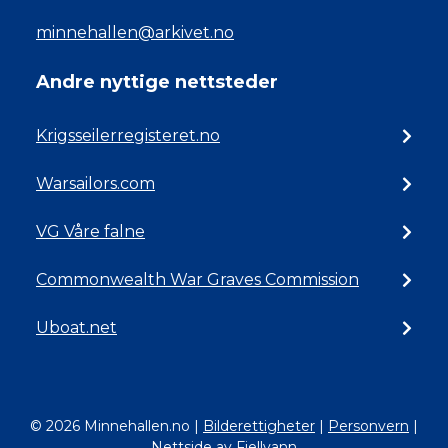
minnehallen@arkivet.no
Andre nyttige nettsteder
Krigsseilerregisteret.no
Warsailors.com
VG Våre falne
Commonwealth War Graves Commission
Uboat.net
© 2026 Minnehallen.no
|
Bilderettigheter
|
Personvern
|
Nettside av Fjellvann