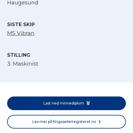
Haugesund
Velg språk
English
SISTE SKIP
MS Vibran
Norsk bokmål
STILLING
3. Maskinist
Last ned minnediplom
Les mer på Krigsseilerregisteret.no