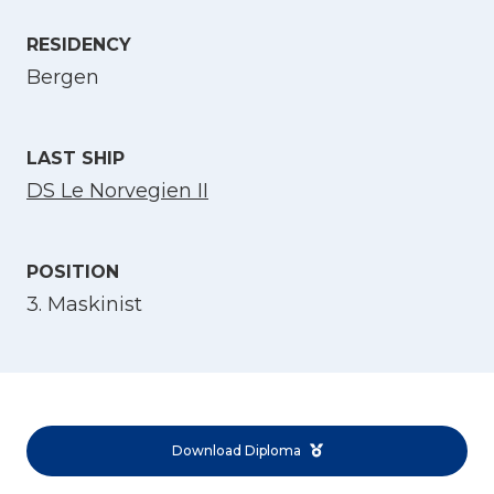
Select Language
RESIDENCY
Bergen
English
LAST SHIP
Norsk bokmål
DS Le Norvegien II
POSITION
3. Maskinist
Download Diploma