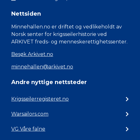
Nettsiden
Minnehallen.no er driftet og vedlikeholdt av
Norsk senter for krigsseilerhistorie ved
ARKIVET freds- og menneskerettighetssenter.
Besøk Arkivet.no
minnehallen@arkivet.no
Andre nyttige nettsteder
Krigsseilerregisteret.no
Warsailors.com
VG Våre falne