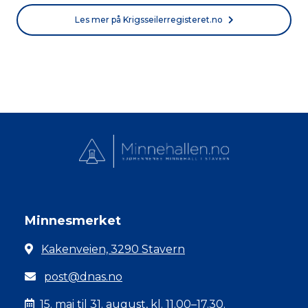
Les mer på Krigsseilerregisteret.no
Minnesmerket
Kakenveien, 3290 Stavern
post@dnas.no
15. mai til 31. august, kl. 11.00–17.30.