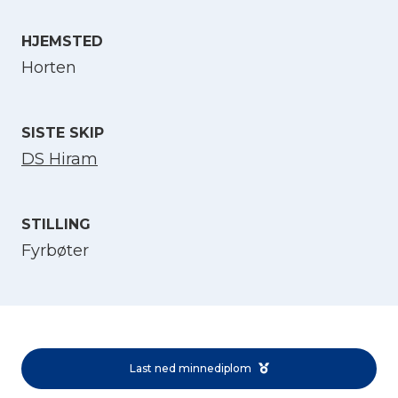
HJEMSTED
Velg språk
Horten
English
SISTE SKIP
Norsk bokmål
DS Hiram
STILLING
Fyrbøter
Last ned minnediplom