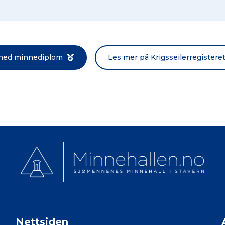
Norsk bokmål
 ned minnediplom
Les mer på Krigsseilerregistere
Nettsiden