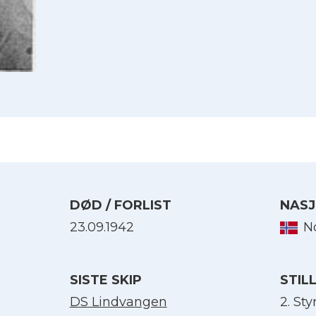
DØD / FORLIST
NASJ
23.09.1942
N
Velg språk
SISTE SKIP
STIL
English
DS Lindvangen
2. St