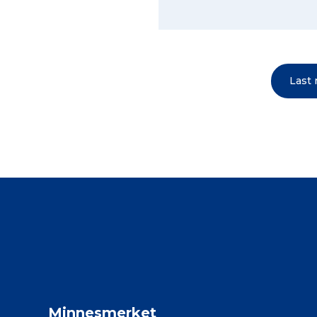
Last
Minnesmerket