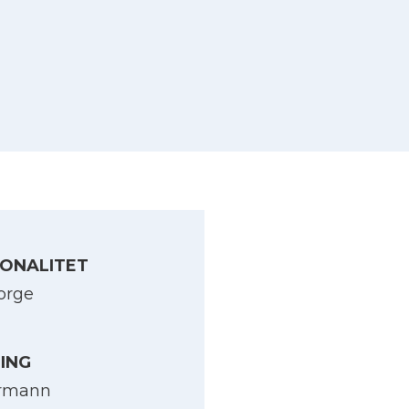
ONALITET
orge
LING
yrmann