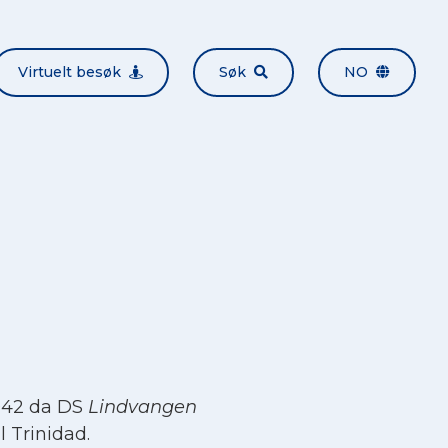
Virtuelt besøk
Søk
NO
942 da DS
Lindvangen
l Trinidad.