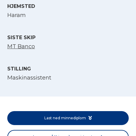
HJEMSTED
Velg språk
Haram
English
SISTE SKIP
MT Banco
Norsk bokmål
STILLING
Maskinassistent
Last ned minnediplom