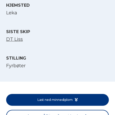
HJEMSTED
Velg språk
Leka
English
SISTE SKIP
DT Liss
Norsk bokmål
STILLING
Fyrbøter
Last ned minnediplom