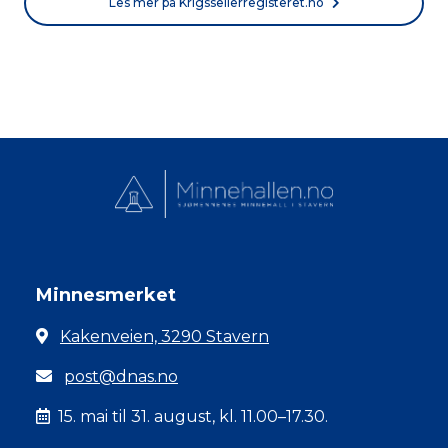
Les mer på Krigsseilerregisteret.no
Minnesmerket
Kakenveien, 3290 Stavern
post@dnas.no
15. mai til 31. august, kl. 11.00–17.30.