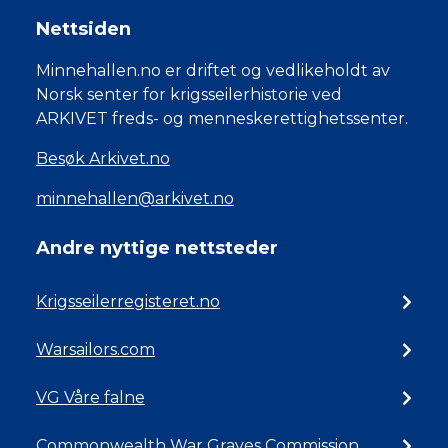
Nettsiden
Minnehallen.no er driftet og vedlikeholdt av
Norsk senter for krigsseilerhistorie ved
ARKIVET freds- og menneskerettighetssenter.
Besøk Arkivet.no
minnehallen@arkivet.no
Andre nyttige nettsteder
Krigsseilerregisteret.no
Warsailors.com
VG Våre falne
Commonwealth War Graves Commission