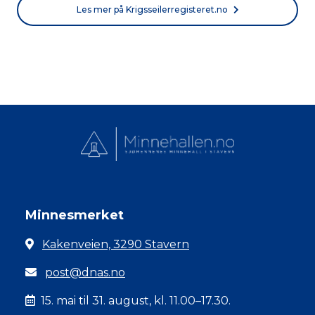
Les mer på Krigsseilerregisteret.no
Minnesmerket
Kakenveien, 3290 Stavern
post@dnas.no
15. mai til 31. august, kl. 11.00–17.30.