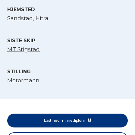
HJEMSTED
Velg språk
Sandstad, Hitra
English
SISTE SKIP
Norsk bokmål
MT Stigstad
STILLING
Motormann
Last ned minnediplom