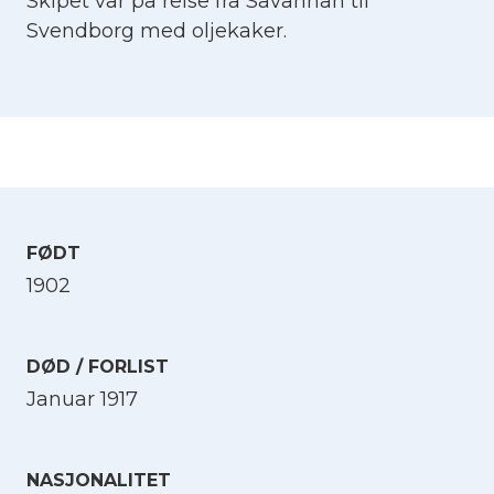
Skipet var på reise fra Savannah til
Svendborg med oljekaker.
FØDT
1902
DØD / FORLIST
Januar 1917
NASJONALITET