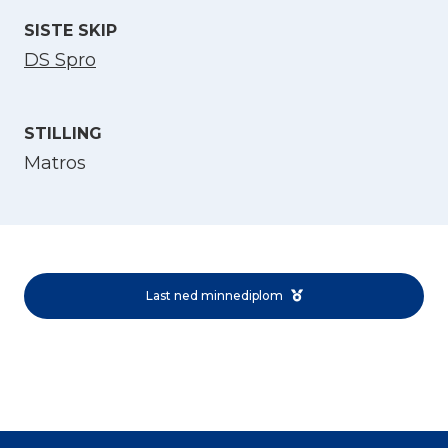
SISTE SKIP
DS Spro
STILLING
Matros
Velg språk
English
Last ned minnediplom
Norsk bokmål