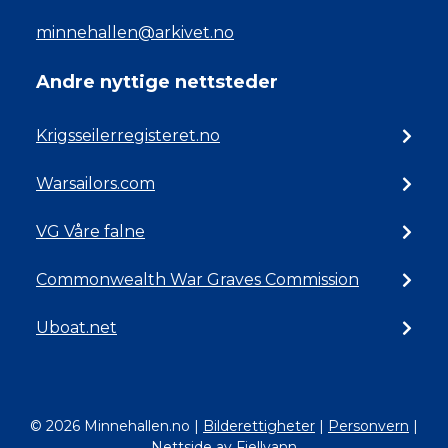
minnehallen@arkivet.no
Andre nyttige nettsteder
Krigsseilerregisteret.no
Warsailors.com
VG Våre falne
Commonwealth War Graves Commission
Uboat.net
© 2026 Minnehallen.no
|
Bilderettigheter
|
Personvern
|
Nettside av Fjellvann