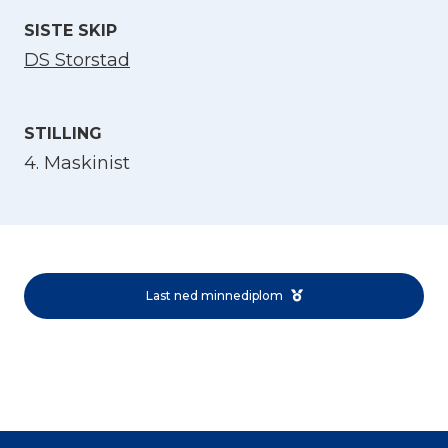
SISTE SKIP
DS Storstad
STILLING
4. Maskinist
Velg språk
English
Last ned minnediplom
Norsk bokmål