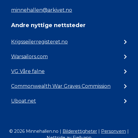
minnehallen@arkivet.no
Andre nyttige nettsteder
Krigsseilerregisteret.no
Warsailors.com
VG Våre falne
Commonwealth War Graves Commission
Uboat.net
© 2026 Minnehallen.no
|
Bilderettigheter
|
Personvern
|
Nettside av Fjellvann