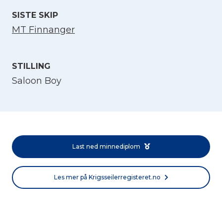
SISTE SKIP
MT Finnanger
STILLING
Saloon Boy
Velg språk
English
Last ned minnediplom
Norsk bokmål
Les mer på Krigsseilerregisteret.no