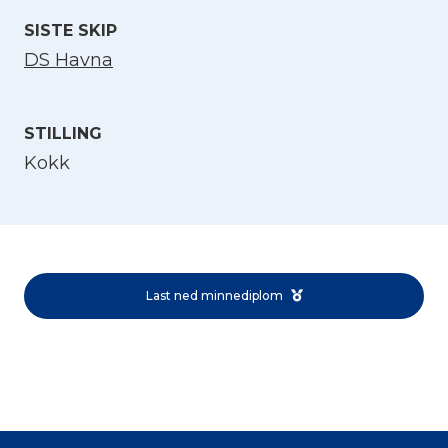
SISTE SKIP
DS Havna
STILLING
Kokk
Velg språk
English
Last ned minnediplom
Norsk bokmål