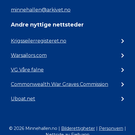
minnehallen@arkivet.no
Andre nyttige nettsteder
Krigsseilerregisteret.no
Warsailors.com
VG Våre falne
Commonwealth War Graves Commission
Uboat.net
© 2026 Minnehallen.no
|
Bilderettigheter
|
Personvern
|
Nettside av Fjellvann