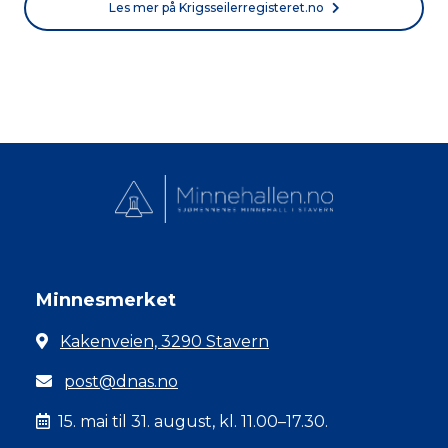
Les mer på Krigsseilerregisteret.no
Minnesmerket
Kakenveien, 3290 Stavern
post@dnas.no
15. mai til 31. august, kl. 11.00–17.30.