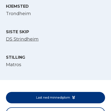
HJEMSTED
Velg språk
Trondheim
English
SISTE SKIP
DS Strindheim
Norsk bokmål
STILLING
Matros
Last ned minnediplom